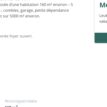
Me
ée d’une habitation 160 m² environ – 5
s-, combles, garage, petite dépendance
Leuk
ut sur 5000 m² environ.
vak
inée foyer ouvert.
.
wc séparés.
atisée.
Woonoppervlakte
2