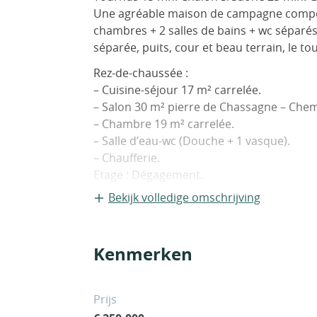
Une agréable maison de campagne compos
chambres + 2 salles de bains + wc séparé
séparée, puits, cour et beau terrain, le to
Rez-de-chaussée :
– Cuisine-séjour 17 m² carrelée.
– Salon 30 m² pierre de Chassagne – Chem
– Chambre 19 m² carrelée.
– Salle d’eau-wc (Douche + 1 vasque).
– Chaufferie.
Etage : Dégagement.
– 4 chambres 12 – 17 – 18 – 18 m² parquet
Bekijk volledige omschrijving
– Salle de bains (Baignoire + 1 vasque) et 
– Espace pour dressing.
Dépendances :
Kenmerken
– Garage 25 m² dalle béton – Porte autom
– Bûcher.
– Remise.
Prijs