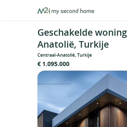
Skip
MySecondHome
to
content
Geschakelde woning 
Anatolië, Turkije
Centraal-Anatolië, Turkije
€ 1.095.000