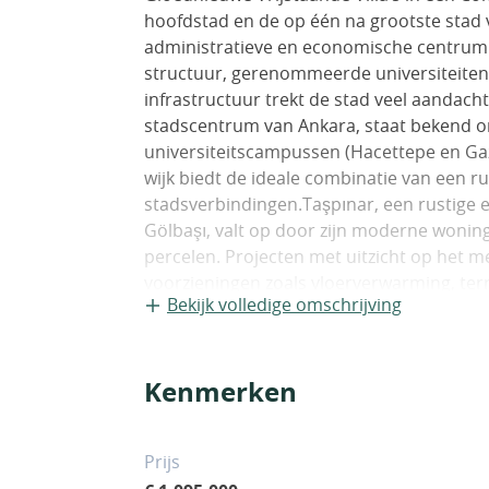
hoofdstad en de op één na grootste stad va
administratieve en economische centrum v
structuur, gerenommeerde universiteiten, 
infrastructuur trekt de stad veel aandach
stadscentrum van Ankara, staat bekend om
universiteitscampussen (Hacettepe en Ga
wijk biedt de ideale combinatie van een rus
stadsverbindingen.Taşpınar, een rustige 
Gölbaşı, valt op door zijn moderne woningp
percelen. Projecten met uitzicht op het
voorzieningen zoals vloerverwarming, terr
Bekijk volledige omschrijving
prestigieuze onderwijsinstellingen zoals 
gebied vooral aantrekkelijk voor gezinnen.
toegang tot het centrum van Ankara via h
Kenmerken
evenals de nabijheid van ziekenhuizen en w
Ankara liggen op 1,8 km van de Gendarme
College, 3,8 km van Ufuk Universiteit, 4,2
Prijs
Hof van Cassatie (Yargıtay), 4,6 km van L