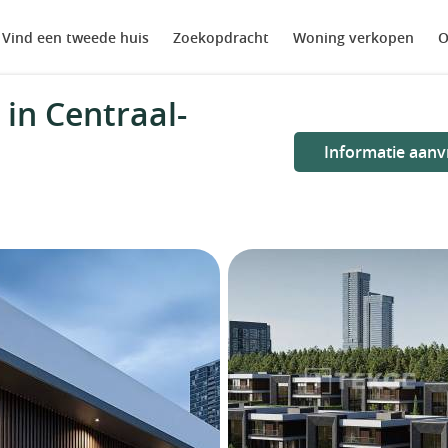
Vind een tweede huis
Zoekopdracht
Woning verkopen
O
in Centraal-
Informatie aanv