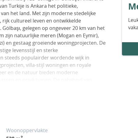
Me
n Turkije is Ankara het politieke,
an het land. Met zijn moderne stedelijke
Leuk
rijk cultureel leven en ontwikkelde
vak
t. Gölbaşı, gelegen op ongeveer 20 km van het
 zijn natuurlijke meren (Mogan en Eymir),
zi) en gestaag groeiende woningprojecten. De
tige levensstijl en sterke
en steeds populairder wordende wijk in
rojecten, villa-stijl woningen en royale
 meer en de natuur bieden moderne
assen en privé-tuinen. De nabijheid van
TED Ankara College en Doğa College maakt het
 De wijk profiteert ook van gemakkelijke
et openbaar vervoer en belangrijke wegen,
inkelcentra in Gölbaşı.De villa’s te koop in
rie- en Kustwachtacademie, 2,9 km van TED
 km van Lycée Charles de Gaulle, 4,3 km van het
Woonoppervlakte
ÖSANTE Ziekenhuis, 5,1 km van Atılım
2