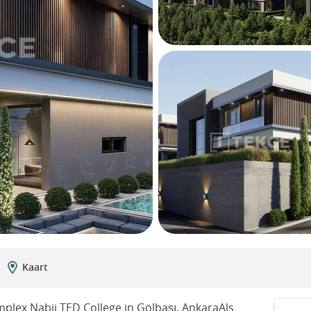
Kaart
mplex Nabij TED College in Gölbaşı, AnkaraAls