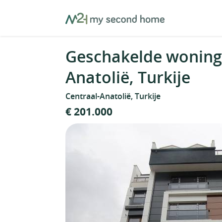
Skip
MySecondHome
to
content
Geschakelde woning 
Anatolië, Turkije
Centraal-Anatolië, Turkije
€ 201.000