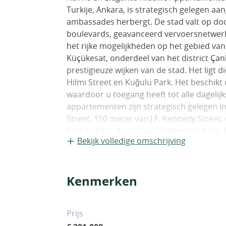
Turkije, Ankara, is strategisch gelegen aa
ambassades herbergt. De stad valt op do
boulevards, geavanceerd vervoersnetwerk 
het rijke mogelijkheden op het gebied van
Küçükesat, onderdeel van het district Çan
prestigieuze wijken van de stad. Het ligt dic
Hilmi Street en Kuğulu Park. Het beschik
waardoor u toegang heeft tot alle dagelijk
appartementen zijn strategisch gelegen in
Street, 150 meter van J.F. Kennedy Street,
Kuğulu Park, 1,1 km van Seğmenler Park,
Bekijk volledige omschrijving
Center, 1,1 km van Hilton Ankara, 1,2 km
Ambassadekwartier, 1,2 km van Sheraton 
Assembly of Turkey, 2 km van Kızılay Metr
Kenmerken
van Atakule, 3,5 km van Anıtkabir, 4,1 km
km van Esenboğa Airport.De appartemente
7-verdiepingen tellend boutique-project. H
Prijs
overdekte parkeerplaatsen, beveiligingsca