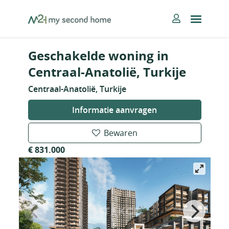
Skip
MySecondHome
to
content
Geschakelde woning in
Centraal-Anatolië, Turkije
Centraal-Anatolië, Turkije
Informatie aanvragen
Bewaren
€ 831.000