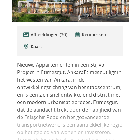
Afbeeldingen
(30)
Kenmerken
Kaart
Nieuwe Appartementen in een Stijlvol
Project in Etimesgut, AnkaraEtimesgut ligt in
het westen van Ankara, in de
ontwikkelingsrichting van het stadscentrum,
en is een zich snel ontwikkelend district met
een modern urbanisatieproces. Etimesgut,
dat de aandacht trekt door de nabijheid van
de Eskişehir Road en het geavanceerde
transportnetwerk, is een aantrekkelijke regio
op het gebied van wonen en investeren.
Terwijl de levenskwaliteit wordt verhoogd