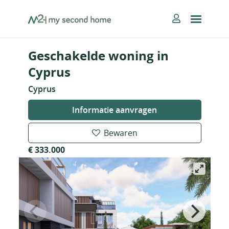
Skip
MySecondHome
to
content
Geschakelde woning in
Cyprus
Cyprus
Informatie aanvragen
Bewaren
€ 333.000