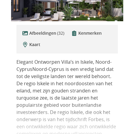
Afbeeldingen
(32)
Kenmerken
Kaart
Elegant Ontworpen Villa’s in Iskele, Noord-
CyprusNoord-Cyprus is een vredig land dat
tot de veiligste landen ter wereld behoort.
De regio Iskele in het noordoosten van het
eiland, met zijn gouden stranden en
turquoise zee, is de laatste jaren het
populairste gebied voor buitenlandse
investeerders. De regio Iskele, die ook het
onderwerp is van het tijdschrift Forbes, is
een ontwikkelde regio waar zich ontwikkelde
complexen en moderne villaprojecten