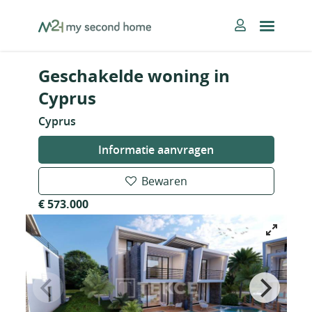
Skip
MySecondHome
to
content
Geschakelde woning in
Cyprus
Cyprus
Informatie aanvragen
Bewaren
€ 573.000