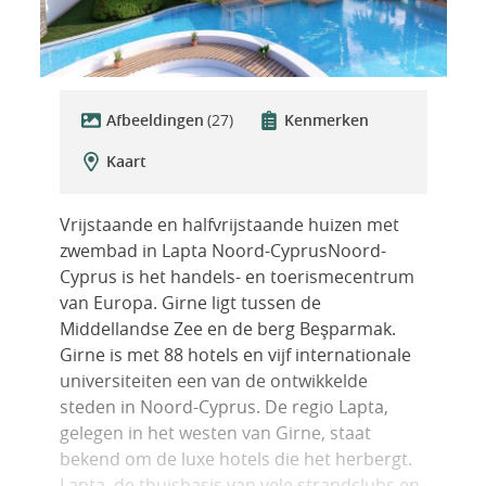
Afbeeldingen
(27)
Kenmerken
Kaart
Vrijstaande en halfvrijstaande huizen met
zwembad in Lapta Noord-CyprusNoord-
Cyprus is het handels- en toerismecentrum
van Europa. Girne ligt tussen de
Middellandse Zee en de berg Beşparmak.
Girne is met 88 hotels en vijf internationale
universiteiten een van de ontwikkelde
steden in Noord-Cyprus. De regio Lapta,
gelegen in het westen van Girne, staat
bekend om de luxe hotels die het herbergt.
Lapta, de thuisbasis van vele strandclubs en