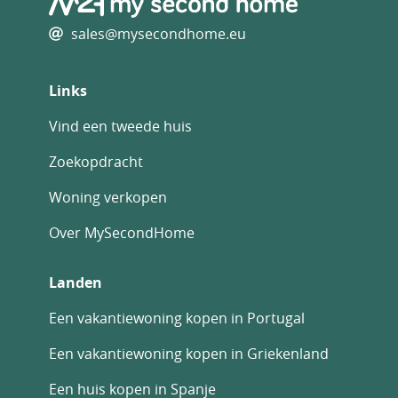
voorzieningen en de investeringsvoordelen
die Dubai blijft bieden. DXB-00296
sales@mysecondhome.eu
Links
Vind een tweede huis
Zoekopdracht
Woning verkopen
Over MySecondHome
Landen
Een vakantiewoning kopen in Portugal
Een vakantiewoning kopen in Griekenland
Een huis kopen in Spanje