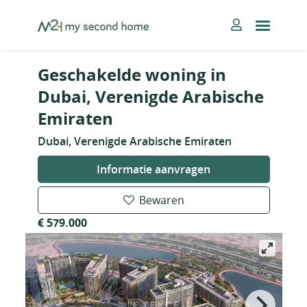
Skip
MySecondHome
to
content
Geschakelde woning in
Dubai, Verenigde Arabische
Emiraten
Dubai, Verenigde Arabische Emiraten
Informatie aanvragen
Bewaren
€ 579.000