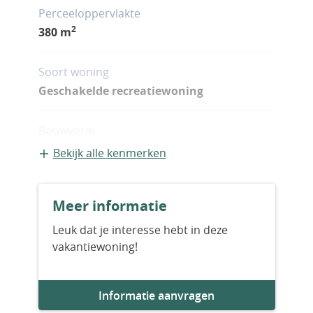
Perceeloppervlakte
2
380 m
Soort woning
Geschakelde recreatiewoning
Bouwvorm
Bestaande bouw
Bekijk alle kenmerken
Bouwjaar
Meer informatie
2027
Leuk dat je interesse hebt in deze
vakantiewoning!
Aantal slaapkamers
6
Informatie aanvragen
Aantal badkamers