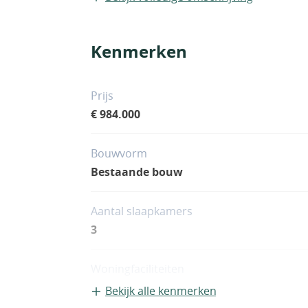
Kenmerken
Prijs
€ 984.000
Bouwvorm
Bestaande bouw
Aantal slaapkamers
3
Woningfaciliteiten
Zwembad
Bekijk alle kenmerken