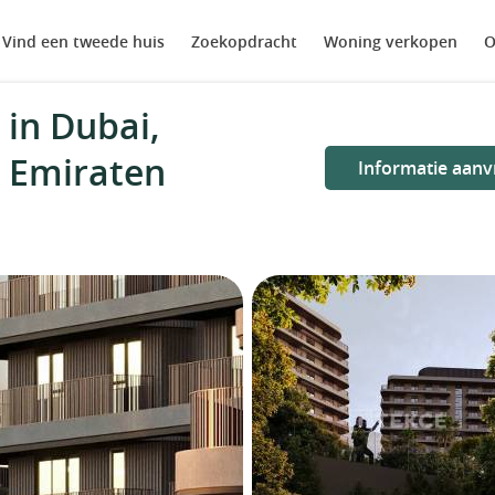
Vind een tweede huis
Zoekopdracht
Woning verkopen
O
in Dubai,
e Emiraten
Informatie aanv