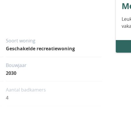
Me
Leuk
vak
Soort woning
Geschakelde recreatiewoning
Bouwjaar
2030
Aantal badkamers
4