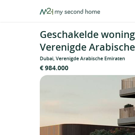
Skip
MySecondHome
to
content
Geschakelde woning 
Verenigde Arabisch
Dubai, Verenigde Arabische Emiraten
€ 984.000