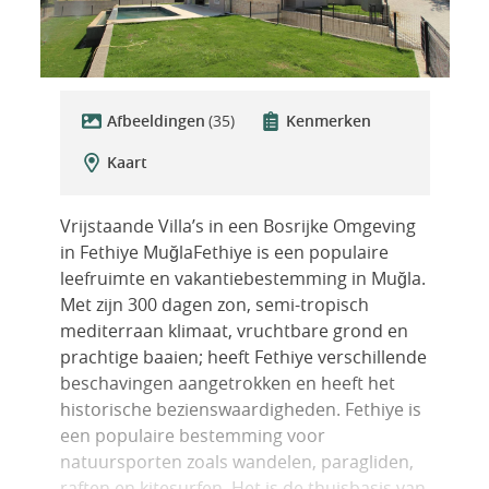
Afbeeldingen
(35)
Kenmerken
Kaart
Vrijstaande Villa’s in een Bosrijke Omgeving
in Fethiye MuğlaFethiye is een populaire
leefruimte en vakantiebestemming in Muğla.
Met zijn 300 dagen zon, semi-tropisch
mediterraan klimaat, vruchtbare grond en
prachtige baaien; heeft Fethiye verschillende
beschavingen aangetrokken en heeft het
historische bezienswaardigheden. Fethiye is
een populaire bestemming voor
natuursporten zoals wandelen, paragliden,
raften en kitesurfen. Het is de thuisbasis van