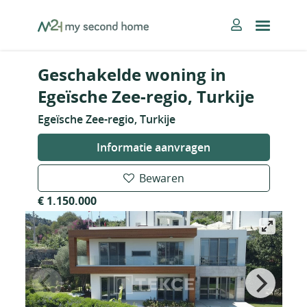
Skip
MySecondHome
to
content
Geschakelde woning in
Egeïsche Zee-regio, Turkije
Egeïsche Zee-regio, Turkije
Informatie aanvragen
Bewaren
€ 1.150.000