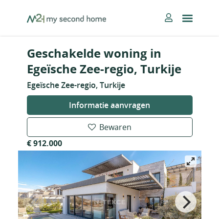
Skip
MySecondHome
to
content
Geschakelde woning in
Egeïsche Zee-regio, Turkije
Egeïsche Zee-regio, Turkije
Informatie aanvragen
Bewaren
€ 912.000