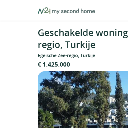
Skip
MySecondHome
to
content
Geschakelde woning 
regio, Turkije
Egeïsche Zee-regio, Turkije
€ 1.425.000