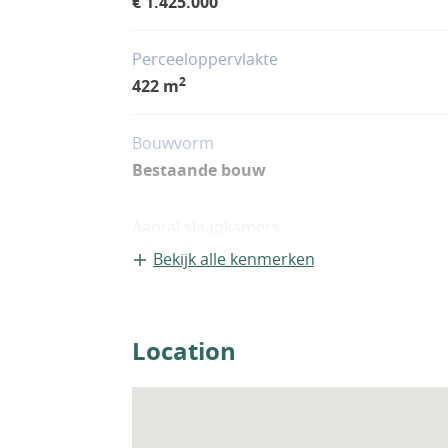
€ 1.425.000
Perceeloppervlakte
2
422 m
Bouwvorm
Bestaande bouw
Aantal slaapkamers
4
Bekijk alle kenmerken
Woningfaciliteiten
Airco
Location
Zwembad