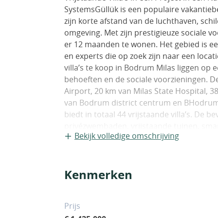
SystemsGüllük is een populaire vakantie
zijn korte afstand van de luchthaven, schil
omgeving. Met zijn prestigieuze sociale v
er 12 maanden te wonen. Het gebied is e
en experts die op zoek zijn naar een loca
villa’s te koop in Bodrum Milas liggen op 
behoeften en de sociale voorzieningen. De
Airport, 20 km van Milas State Hospital, 
van Bodrum district centrum en BHodrum C
biedt in totaal 44 vrijstaande villa’s. De 
privézwembaden, vrijstaande tuinen, sma
Bekijk volledige omschrijving
beveiliging en bewakingscamera’s.De vrijst
onderverdeeld in een woonkamer, een op
balkon en een terras. De villa’s worden op
Kenmerken
inbouwsets en rolluiken. BJV-00104
Prijs