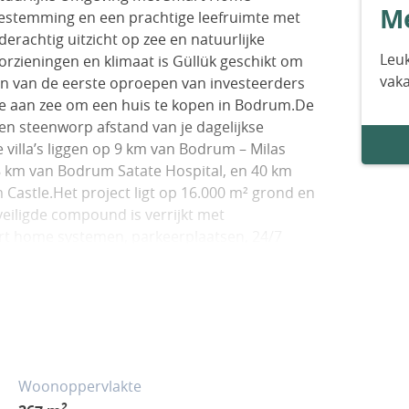
Me
bestemming en een prachtige leefruimte met
derachtig uitzicht op zee en natuurlijke
Leuk
oorzieningen en klimaat is Güllük geschikt om
vak
en van de eerste oproepen van investeerders
tie aan zee om een huis te kopen in Bodrum.De
een steenworp afstand van je dagelijkse
 villa’s liggen op 9 km van Bodrum – Milas
38 km van Bodrum Satate Hospital, en 40 km
astle.Het project ligt op 16.000 m² grond en
beveiligde compound is verrijkt met
rt home systemen, parkeerplaatsen, 24/7
aande villa’s die te koop staan zijn
en keuken, 3 slaapkamers, 2 badkamers, een
geleverd zoals ze zijn uitgerust met
Woonoppervlakte
2