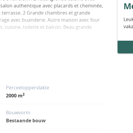
Me
n, salon authentique avec placards et cheminée,
et terrasse. 2 Grande chambres et grande
Leuk
rage avec buanderie. Autre maison avec four
vak
, cuisine, toilette et balcon. Beau grande
Perceeloppervlakte
2
2000 m
Bouwvorm
Bestaande bouw