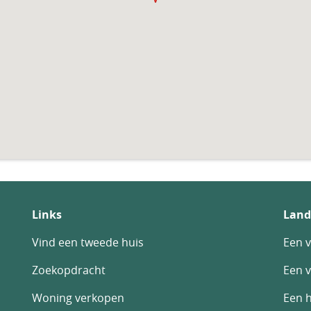
Links
Land
Vind een tweede huis
Een v
Zoekopdracht
Een v
Woning verkopen
Een h