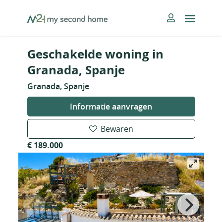
Skip
MySecondHome
to
content
Geschakelde woning in
Granada, Spanje
Granada, Spanje
Informatie aanvragen
Bewaren
€ 189.000