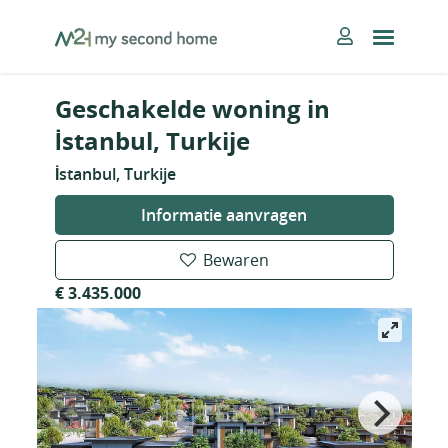
Skip
MySecondHome
to
content
Geschakelde woning in
İstanbul, Turkije
İstanbul, Turkije
Informatie aanvragen
Bewaren
€ 3.435.000