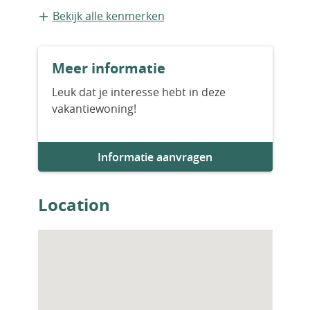
Geschakelde recreatiewoning
Bekijk alle kenmerken
Bouwvorm
Meer informatie
Bestaande bouw
Leuk dat je interesse hebt in deze
vakantiewoning!
Bouwjaar
2024
Informatie aanvragen
Aantal slaapkamers
10
Location
Aantal badkamers
7
Woningfaciliteiten
Sauna