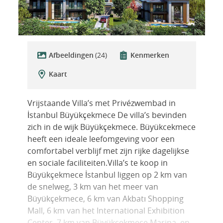
Afbeeldingen
(24)
Kenmerken
Kaart
Vrijstaande Villa’s met Privézwembad in
İstanbul Büyükçekmece De villa’s bevinden
zich in de wijk Büyükçekmece. Büyükcekmece
heeft een ideale leefomgeving voor een
comfortabel verblijf met zijn rijke dagelijkse
en sociale faciliteiten.Villa’s te koop in
Büyükçekmece İstanbul liggen op 2 km van
de snelweg, 3 km van het meer van
Büyükçekmece, 6 km van Akbatı Shopping
Mall, 6 km van het International Exhibition
Center, 7 km van Büyükçekmece Marina, en