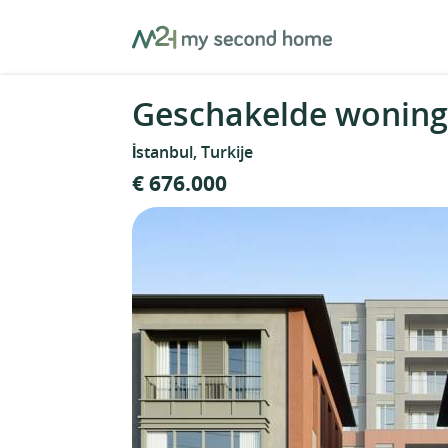
Skip
MySecondHome
to
content
Geschakelde woning i
İstanbul, Turkije
€ 676.000