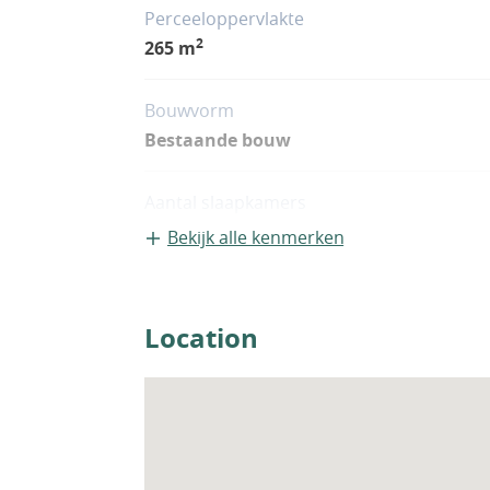
Perceeloppervlakte
2
265 m
Bouwvorm
Bestaande bouw
Aantal slaapkamers
5
Bekijk alle kenmerken
Woningfaciliteiten
Airco
Location