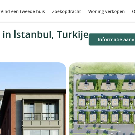
Vind een tweede huis
Zoekopdracht
Woning verkopen
O
n İstanbul, Turkije
Informatie aanv