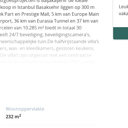
tgoedprojecten is Başakaşehir de ideale
Leuk
te koop in Istanbul Basaksehir liggen op 300 m
vak
ek Part en Prestige Mall, 5 km van Europe Main
irport, 36 km van Eurasia Tunnel en 37 km van
celen van 10.285 m² biedt in totaal 30
eeft 24/7 beveiliging, beveiligingscamera’s,
enschappelijke tuin.De halfvrijstaande villa’s
s, was- en kleedkamers, gesloten keukens,
villa’s zijn uitgerust met een centraal tv-
rde en keramische oppervlakken, PVC ramen,
Woonoppervlakte
2
232 m