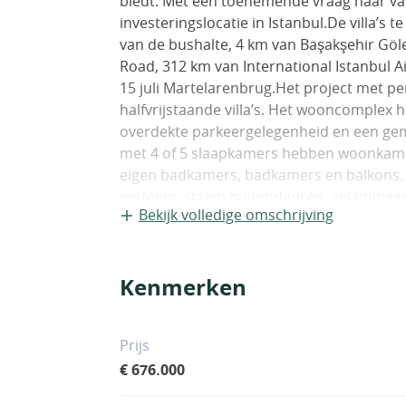
biedt. Met een toenemende vraag naar vas
investeringslocatie in Istanbul.De villa’s 
van de bushalte, 4 km van Başakşehir Göl
Road, 312 km van International Istanbul A
15 juli Martelarenbrug.Het project met per
halfvrijstaande villa’s. Het wooncomplex h
overdekte parkeergelegenheid en een geme
met 4 of 5 slaapkamers hebben woonkamer
eigen badkamers, badkamers en balkons. De 
systeem, stalen buitendeuren, gelaminee
Bekijk volledige omschrijving
inbouwsets en douchecabines. IST-01307
Kenmerken
Prijs
€ 676.000