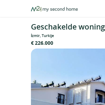
Skip
MySecondHome
to
content
Geschakelde woning i
İzmir, Turkije
€ 226.000