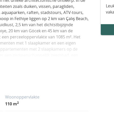
en het unieke architectonische ontwerp. In de
Leuk
iteiten zoals duiken, vissen, paragliden,
vak
, aquaparken, raften, stadstours, ATV-tours,
oop in Fethiye liggen op 2 km van Çalış Beach,
idkust, 2,5 km van het dichtstbijzijnde
hiye, 20 km van Göcek en 45 km van de
 een perceeloppervlakte van 1085 m². Het
ementen met 1 slaapkamer en een eigen
appartementen met 2 slaapkamers op de
over een gemeenschappelijk zwembad, een
 appartement, een intercomsysteem en een
 biedt momenteel appartementen met 2
zien van airconditioning en vloerverwarming.
en buitendeuren, gelakte houten
ramen met dubbele beglazing, een elektrisch
56
Woonoppervlakte
2
110 m