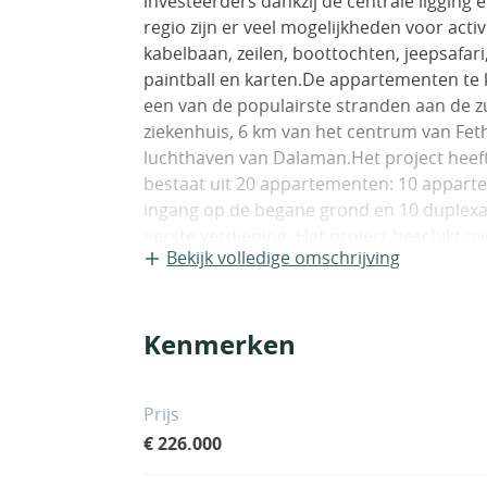
investeerders dankzij de centrale ligging 
regio zijn er veel mogelijkheden voor activ
kabelbaan, zeilen, boottochten, jeepsafari
paintball en karten.De appartementen te k
een van de populairste stranden aan de zu
ziekenhuis, 6 km van het centrum van Fet
luchthaven van Dalaman.Het project heeft
bestaat uit 20 appartementen: 10 appart
ingang op de begane grond en 10 duplex
eerste verdieping. Het project beschikt 
Bekijk volledige omschrijving
aangelegde tuin, zonne-energie voor elk
centrale satellietontvanger.Het project
slaapkamers aan. Elk appartement is voor
Kenmerken
De appartementen hebben beveiligde stal
binnendeuren, een intercomsysteem, PVC-
rolluiksysteem en zonne-energie. BJV-001
Prijs
€ 226.000