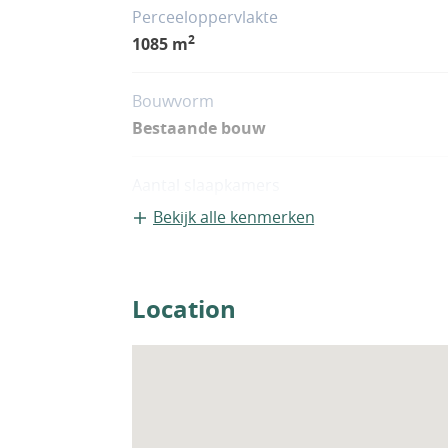
Perceeloppervlakte
2
1085 m
Bouwvorm
Bestaande bouw
Aantal slaapkamers
2
Bekijk alle kenmerken
Woningfaciliteiten
Airco
Location
Zwembad