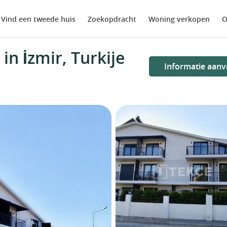
Vind een tweede huis
Zoekopdracht
Woning verkopen
O
n İzmir, Turkije
Informatie aanv