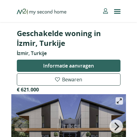
Skip
MySecondHome
to
content
Geschakelde woning in
İzmir, Turkije
İzmir, Turkije
Informatie aanvragen
Bewaren
€ 621.000