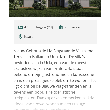
Afbeeldingen
(24)
Kenmerken
Kaart
Nieuw Gebouwde Halfvrijstaande Villa’s met
Terras en Balkon in Urla, IzmirDe villa’s
bevinden zich in Urla, een van de meest
exclusieve wijken van Izmir. Urla staat
bekend om zijn gastronomie en kunstscene
en is een prestigieuze plek om te wonen. Het
ligt dicht bij de Blauwe Vlag-stranden en is
tevens een populaire toeristische
trekpleister. Dankzij deze kenmerken is Urla
ideaal voor zowel wonen in een rustige
omgeving als voor een slimme