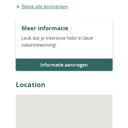
Geschakelde recreatiewoning
Bekijk alle kenmerken
Bouwvorm
Meer informatie
Bestaande bouw
Leuk dat je interesse hebt in deze
vakantiewoning!
Bouwjaar
2023
Informatie aanvragen
Aantal slaapkamers
4
Location
Aantal badkamers
2
Woningfaciliteiten
Zwembad