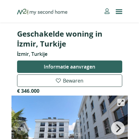
Skip
MySecondHome
to
content
Geschakelde woning in
İzmir, Turkije
İzmir, Turkije
Informatie aanvragen
Bewaren
€ 346.000