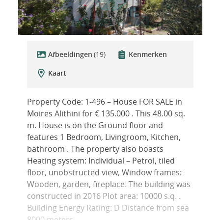
Afbeeldingen
(19)
Kenmerken
Kaart
Property Code: 1-496 – House FOR SALE in
Moires Alithini for € 135.000 . This 48.00 sq.
m. House is on the Ground floor and
features 1 Bedroom, Livingroom, Kitchen,
bathroom . The property also boasts
Heating system: Individual – Petrol, tiled
floor, unobstructed view, Window frames:
Wooden, garden, fireplace. The building was
constructed in 2016 Plot area: 10000 s.q. .
Building Energy Rating: D Distance from sea
8000 meters,