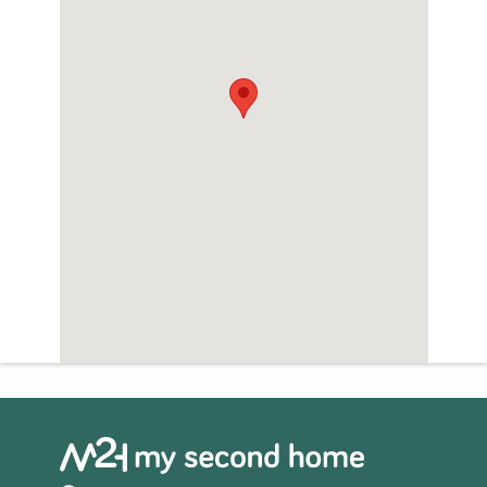
Bright
View: unlimited