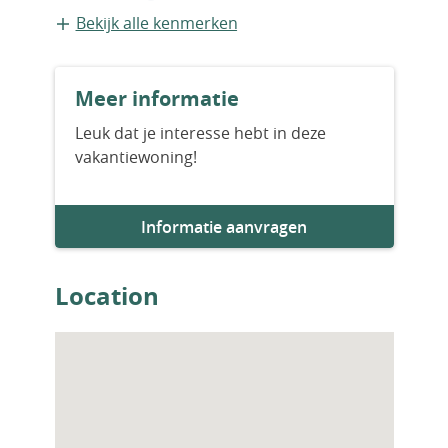
Geschakelde recreatiewoning
Bekijk alle kenmerken
Bouwvorm
Meer informatie
Bestaande bouw
Leuk dat je interesse hebt in deze
vakantiewoning!
Aantal slaapkamers
3
Informatie aanvragen
Aantal badkamers
1
Location