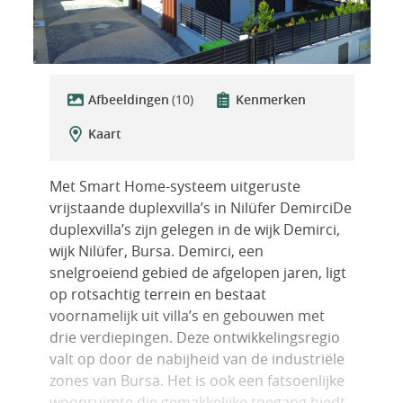
Afbeeldingen
(10)
Kenmerken
Kaart
Met Smart Home-systeem uitgeruste
vrijstaande duplexvilla’s in Nilüfer DemirciDe
duplexvilla’s zijn gelegen in de wijk Demirci,
wijk Nilüfer, Bursa. Demirci, een
snelgroeiend gebied de afgelopen jaren, ligt
op rotsachtig terrein en bestaat
voornamelijk uit villa’s en gebouwen met
drie verdiepingen. Deze ontwikkelingsregio
valt op door de nabijheid van de industriële
zones van Bursa. Het is ook een fatsoenlijke
woonruimte die gemakkelijke toegang biedt