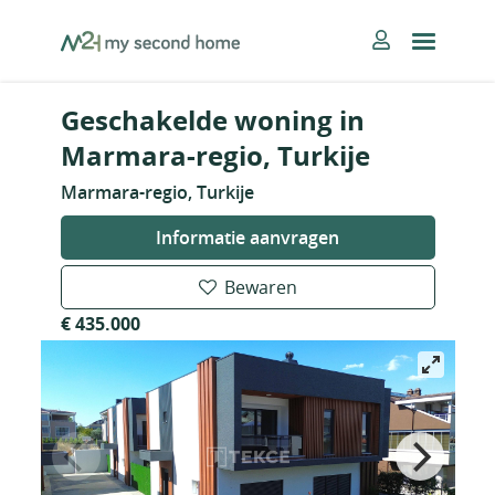
Skip
MySecondHome
to
content
Geschakelde woning in
Marmara-regio, Turkije
Marmara-regio, Turkije
Informatie aanvragen
Bewaren
€ 435.000