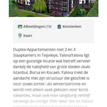
Afbeeldingen
(18)
Kenmerken
Kaart
Duplex-Appartementen met 2 en 3
Slaapkamers in Teşvikiye, YalovaYalova ligt
op een gunstige locatie wat betreft vervoer
dankzij de nabijheid van grote steden zoals
Istanbul, Bursa en Kocaeli. Yalova trekt de
aandacht met zijn structuur die geschikt is
voor zowel zomer- als wintertoerisme en
wordt niet alleen vaak gekozen voor korte
vakanties, maar ook voor langdurig verblijf
vanwege de rustige sfeer waar zee en natuur
samenkomen. Çınarcık is met zijn schone