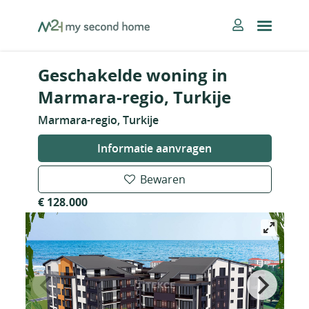
Skip
MySecondHome
to
content
Geschakelde woning in
Marmara-regio, Turkije
Marmara-regio, Turkije
Informatie aanvragen
Bewaren
€ 128.000