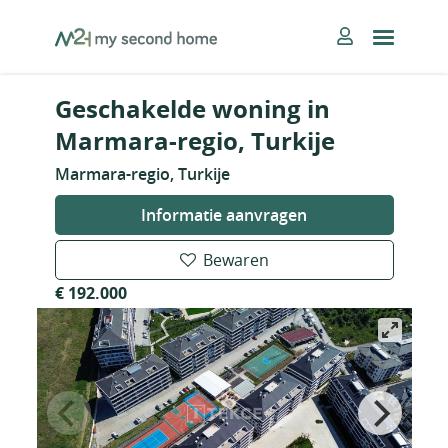
Skip
MySecondHome
to
content
Geschakelde woning in
Marmara-regio, Turkije
Marmara-regio, Turkije
Informatie aanvragen
Bewaren
€ 192.000