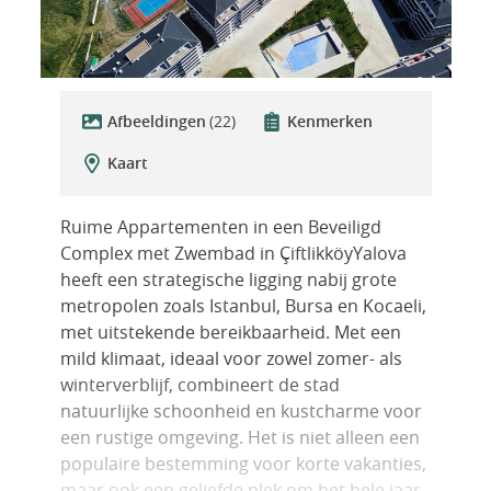
Afbeeldingen
(22)
Kenmerken
Kaart
Ruime Appartementen in een Beveiligd
Complex met Zwembad in ÇiftlikköyYalova
heeft een strategische ligging nabij grote
metropolen zoals Istanbul, Bursa en Kocaeli,
met uitstekende bereikbaarheid. Met een
mild klimaat, ideaal voor zowel zomer- als
winterverblijf, combineert de stad
natuurlijke schoonheid en kustcharme voor
een rustige omgeving. Het is niet alleen een
populaire bestemming voor korte vakanties,
maar ook een geliefde plek om het hele jaar