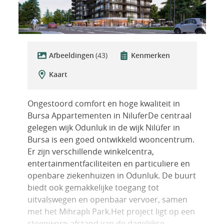
Afbeeldingen
(43)
Kenmerken
Kaart
Ongestoord comfort en hoge kwaliteit in
Bursa Appartementen in NiluferDe centraal
gelegen wijk Odunluk in de wijk Nilüfer in
Bursa is een goed ontwikkeld wooncentrum.
Er zijn verschillende winkelcentra,
entertainmentfaciliteiten en particuliere en
openbare ziekenhuizen in Odunluk. De buurt
biedt ook gemakkelijke toegang tot
uitvalswegen en openbaar vervoer, samen
met het Mihraplı Park.Het project ligt op een
steenworp afstand van de dagelijkse