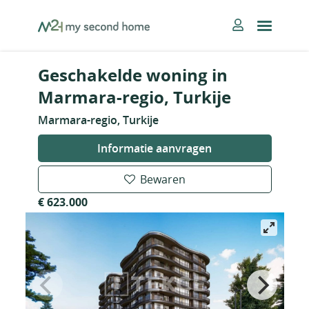
Skip
MySecondHome
to
content
Geschakelde woning in
Marmara-regio, Turkije
Marmara-regio, Turkije
Informatie aanvragen
Bewaren
€ 623.000