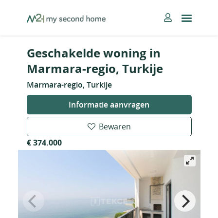
Skip
MySecondHome
to
content
Geschakelde woning in
Marmara-regio, Turkije
Marmara-regio, Turkije
Informatie aanvragen
Bewaren
€ 374.000