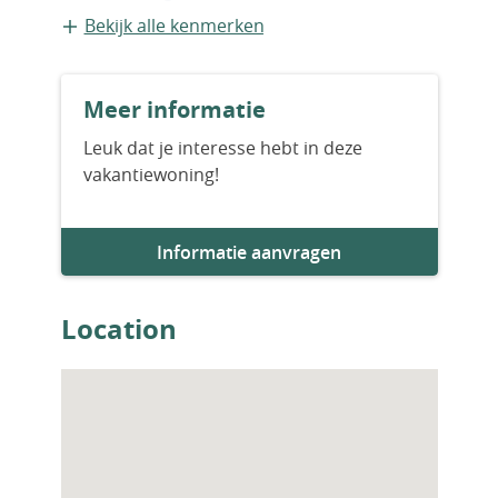
Geschakelde recreatiewoning
Bekijk alle kenmerken
Bouwvorm
Meer informatie
Bestaande bouw
Leuk dat je interesse hebt in deze
vakantiewoning!
Bouwjaar
2024
Informatie aanvragen
Aantal slaapkamers
3
Location
Aantal badkamers
2
Woningfaciliteiten
Open haard/sfeerhaard