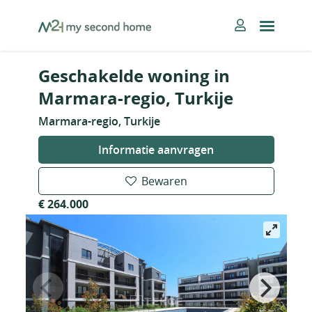
Skip
MySecondHome
to
content
Geschakelde woning in
Marmara-regio, Turkije
Marmara-regio, Turkije
Informatie aanvragen
Bewaren
€ 264.000