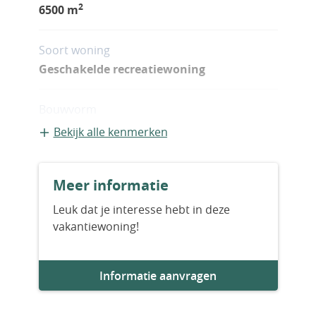
2
6500 m
Soort woning
Geschakelde recreatiewoning
Bouwvorm
Bestaande bouw
Bekijk alle kenmerken
Bouwjaar
Meer informatie
2022
Leuk dat je interesse hebt in deze
vakantiewoning!
Aantal slaapkamers
3
Informatie aanvragen
Aantal badkamers
3