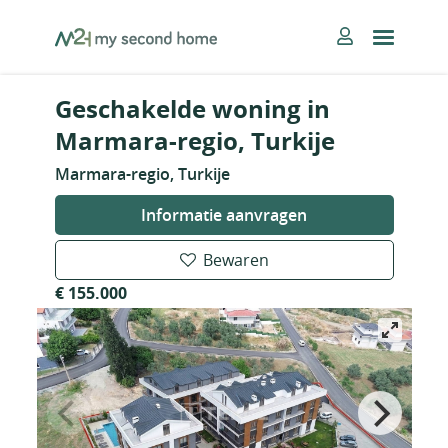
Skip
MySecondHome
to
content
Geschakelde woning in
Marmara-regio, Turkije
Marmara-regio, Turkije
Informatie aanvragen
Bewaren
€ 155.000