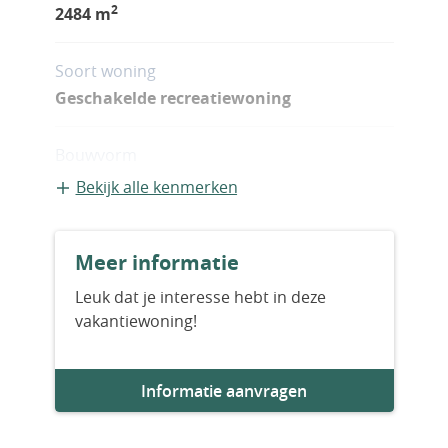
2
2484 m
Soort woning
Geschakelde recreatiewoning
Bouwvorm
Bestaande bouw
Bekijk alle kenmerken
Bouwjaar
Meer informatie
2027
Leuk dat je interesse hebt in deze
vakantiewoning!
Aantal slaapkamers
4
Informatie aanvragen
Aantal badkamers
2