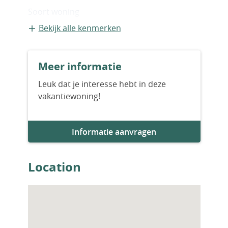
Soort woning
Geschakelde recreatiewoning
Bekijk alle kenmerken
Bouwvorm
Meer informatie
Bestaande bouw
Leuk dat je interesse hebt in deze
vakantiewoning!
Bouwjaar
2019
Informatie aanvragen
Aantal slaapkamers
4
Location
Aantal badkamers
3
Woningfaciliteiten