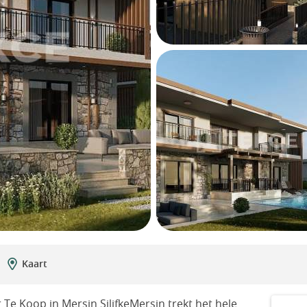
Kaart
r Te Koop in Mersin SilifkeMersin trekt het hele