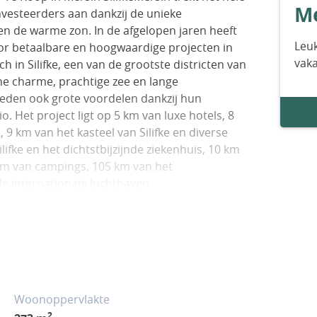
Me
investeerders aan dankzij de unieke
n de warme zon. In de afgelopen jaren heeft
Leuk
r betaalbare en hoogwaardige projecten in
vak
h in Silifke, een van de grootste districten van
he charme, prachtige zee en lange
 bieden ook grote voordelen dankzij hun
io. Het project ligt op 5 km van luxe hotels, 8
 9 km van het kasteel van Silifke en diverse
ifke en het dichtstbijzijnde ziekenhuis, 10 km
km van campings, 105 km van het
e internationale luchthaven
0 m², biedt het project vrijstaande villa’s
roject beschikt over talrijke faciliteiten op het
 tennisbaan, basketbal- en volleybalvelden,
ndersteuning en beveiligingsdiensten, een
 binnen- en buitenzwembaden, een privé
ke systemen die hun eigen elektriciteit
Woonoppervlakte
genwateropslagsysteem.De villa’s zijn
2