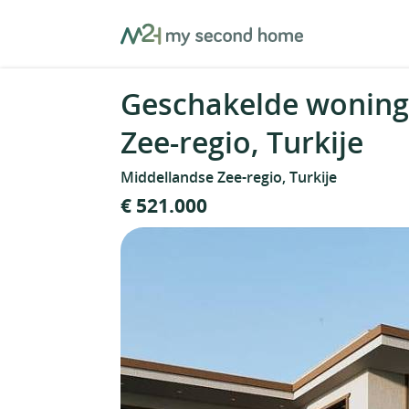
Skip
MySecondHome
to
content
Geschakelde woning
Zee-regio, Turkije
Middellandse Zee-regio, Turkije
€ 521.000