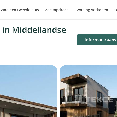
Vind een tweede huis
Zoekopdracht
Woning verkopen
O
 in Middellandse
Informatie aanv