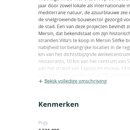
jaar door zowel lokale als internationale 
mediterrane natuur, de azuurblauwe zee e
de snelgroeiende bouwsector gezorgd voo
de stad. Een van deze projecten bevindt zic
Mersin, dat bekendstaat om zijn historisc
stranden.Villa’s te koop in Mersin Silifke
nabijheid tot belangrijke locaties in de reg
km van het dichtstbijzijnde winkelcentrum,
restaurants, 10 km van het centrum van Sil
van het strand van Taşucu en musea, 14 
stadscentrum van Mersin en 155 km van d
Bekijk volledige omschrijving
Çukurova.Gebouwd op een perceel van 24.35
met een prachtig uitzicht op het bos. Het p
terrein, waaronder een parkeerplaats, een
Kenmerken
een openluchtbioscoop, 24/7 technische o
sauna, een fitnessruimte, een aquapark,
bosgebied voor bewoners, milieuvriendelij
Prijs
opwekken, privé hobbyterrassen en een re