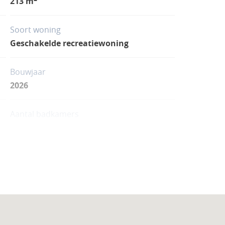
213 m
Soort woning
Geschakelde recreatiewoning
Bouwjaar
2026
Aantal badkamers
2