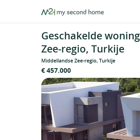
Skip
MySecondHome
to
content
Geschakelde woning
Zee-regio, Turkije
Middellandse Zee-regio, Turkije
€ 457.000