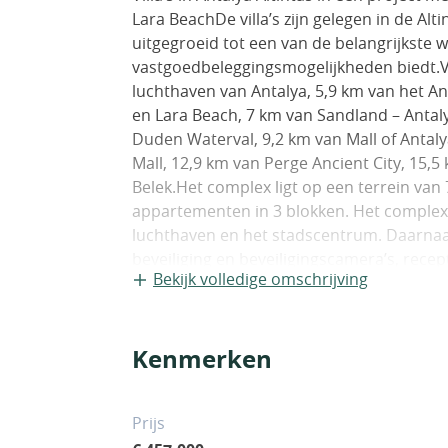
Lara BeachDe villa’s zijn gelegen in de Altin
uitgegroeid tot een van de belangrijkste 
vastgoedbeleggingsmogelijkheden biedt.Vil
luchthaven van Antalya, 5,9 km van het A
en Lara Beach, 7 km van Sandland – Anta
Duden Waterval, 9,2 km van Mall of Antal
Mall, 12,9 km van Perge Ancient City, 15,
Belek.Het complex ligt op een terrein van 7
appartementen in 3 blokken. Het complex 
luchthaven en het stadscentrum. Daarnaast 
beveiliging en beveiligingscamera’s, rece
Bekijk volledige omschrijving
zwembad, overdekte parkeerplaats, stoomba
zitjes, generator en poolbar. De villa’s in
parkeerplaatsen buiten.De halfvrijstaande
Kenmerken
een met en-suite badkamer, woonkamer, 
De villa’s zijn uitgerust met rolluiken, ge
meubel, een eettafel, een garderobe, ee
Prijs