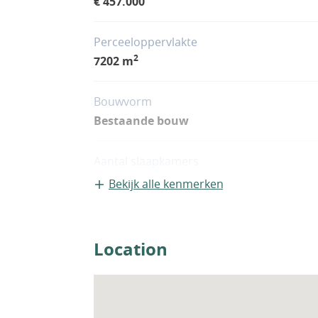
€ 457.000
Perceeloppervlakte
2
7202 m
Bouwvorm
Bestaande bouw
Aantal slaapkamers
4
Bekijk alle kenmerken
Woningfaciliteiten
Airco
Location
Sauna
Zwembad