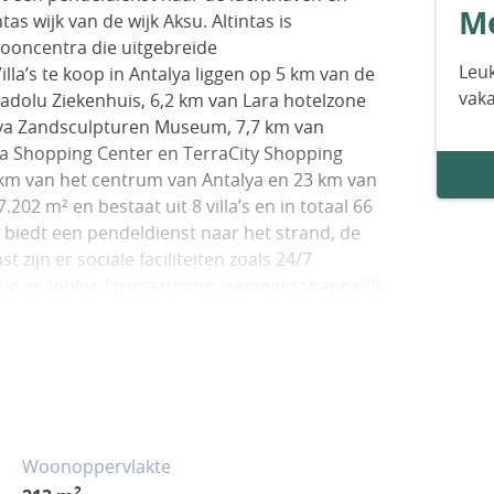
Me
tas wijk van de wijk Aksu. Altintas is
wooncentra die uitgebreide
Leuk
la’s te koop in Antalya liggen op 5 km van de
vak
nadolu Ziekenhuis, 6,2 km van Lara hotelzone
lya Zandsculpturen Museum, 7,7 km van
ya Shopping Center en TerraCity Shopping
5 km van het centrum van Antalya en 23 km van
.202 m² en bestaat uit 8 villa’s en in totaal 66
biedt een pendeldienst naar het strand, de
zijn er sociale faciliteiten zoals 24/7
ptie en lobby, fitnessruimte, gemeenschappelijk
d, sauna, satellietsysteem, fietsstation,
 het project hebben privétuinen en eigen
 villa’s bestaan uit twee slaapkamers, waarvan
aparte keuken, gedeelde badkamer en balkon.
lakte binnendeuren, een inbouwset, een tv-
n bedhoofdbord en douchecabines. AYT-04061
Woonoppervlakte
2