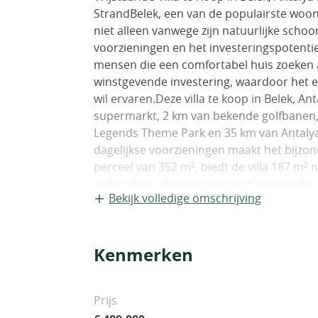
StrandBelek, een van de populairste woon
niet alleen vanwege zijn natuurlijke scho
voorzieningen en het investeringspotentiee
mensen die een comfortabel huis zoeken a
winstgevende investering, waardoor het 
wil ervaren.Deze villa te koop in Belek, Ant
supermarkt, 2 km van bekende golfbanen, 
Legends Theme Park en 35 km van Antalya I
dagelijkse voorzieningen maakt het bijzo
perceel van 352 m², biedt de villa 187 m²
stalen deur, vloerverwarming, elektrische
Bekijk volledige omschrijving
badkamers en toiletten, een privéparkeerp
een woonkamer, 2 keukens, 4 slaapkamers
AYT-04664
Kenmerken
Prijs