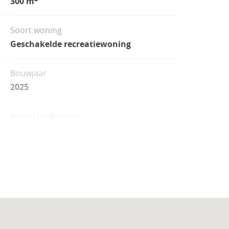
300 m
Soort woning
Geschakelde recreatiewoning
Bouwjaar
2025
Aantal badkamers
4