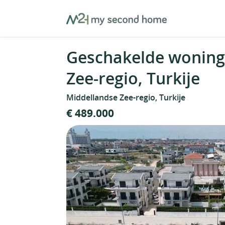
Skip
MySecondHome
to
content
Geschakelde woning
Zee-regio, Turkije
Middellandse Zee-regio, Turkije
€ 489.000