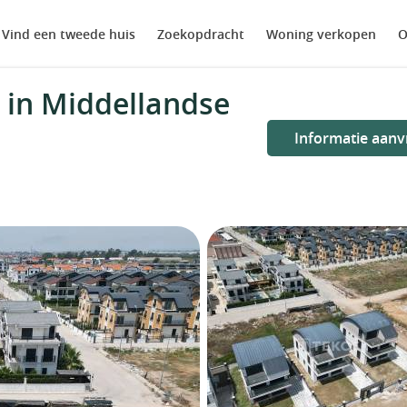
Vind een tweede huis
Zoekopdracht
Woning verkopen
O
 in Middellandse
Informatie aanv