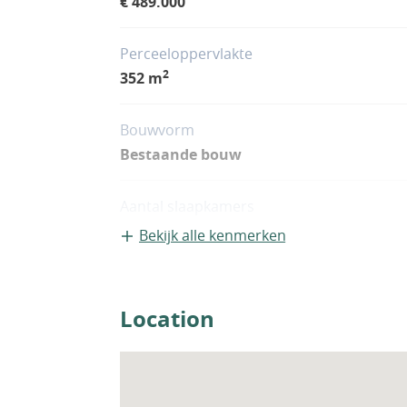
€ 489.000
Perceeloppervlakte
2
352 m
Bouwvorm
Bestaande bouw
Aantal slaapkamers
5
Bekijk alle kenmerken
Woningfaciliteiten
Airco
Location
Zwembad