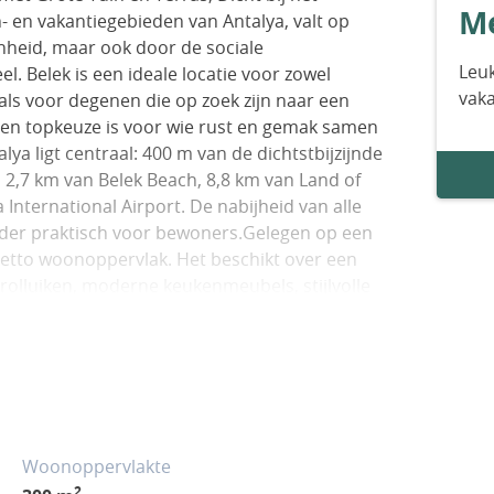
Me
- en vakantiegebieden van Antalya, valt op
onheid, maar ook door de sociale
Leuk
l. Belek is een ideale locatie voor zowel
vak
ls voor degenen die op zoek zijn naar een
een topkeuze is voor wie rust en gemak samen
alya ligt centraal: 400 m van de dichtstbijzijnde
2,7 km van Belek Beach, 8,8 km van Land of
nternational Airport. De nabijheid van alle
nder praktisch voor bewoners.Gelegen op een
 netto woonoppervlak. Het beschikt over een
 rolluiken, moderne keukenmeubels, stijlvolle
laats en een vrijstaande tuin.De villa omvat
, 4 badkamers, 2 balkons en een wasruimte.
Woonoppervlakte
2