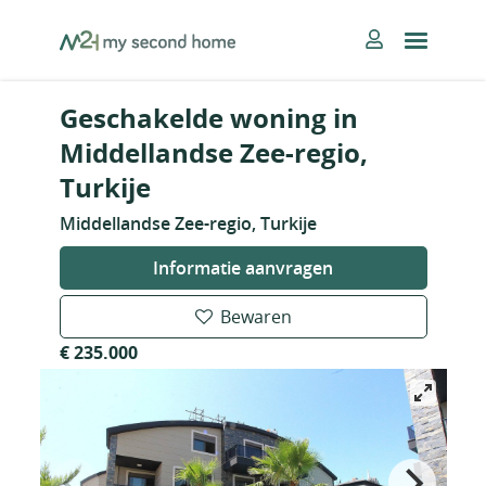
Skip
MySecondHome
to
content
Geschakelde woning in
Middellandse Zee-regio,
Turkije
Middellandse Zee-regio, Turkije
Informatie aanvragen
Bewaren
€ 235.000