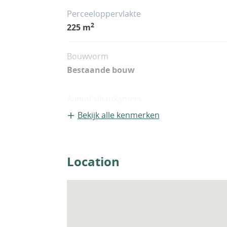
Perceeloppervlakte
2
225 m
Bouwvorm
Bestaande bouw
Aantal slaapkamers
4
Bekijk alle kenmerken
Woningfaciliteiten
Airco
Location
Sauna
Whirlpool
Zwembad