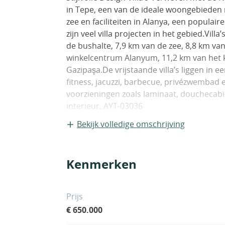
in Tepe, een van de ideale woongebieden 
zee en faciliteiten in Alanya, een popula
zijn veel villa projecten in het gebied.Vill
de bushalte, 7,9 km van de zee, 8,8 km va
winkelcentrum Alanyum, 11,2 km van het 
Gazipaşa.De vrijstaande villa’s liggen in e
fitness, jacuzzi, barbecue, privézwembad e
voorzieningen zoals laminaat, douchecabin
interieur. AYT-03036
Bekijk volledige omschrijving
Kenmerken
Prijs
€ 650.000