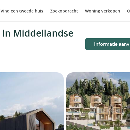
Vind een tweede huis
Zoekopdracht
Woning verkopen
O
 in Middellandse
Informatie aanv