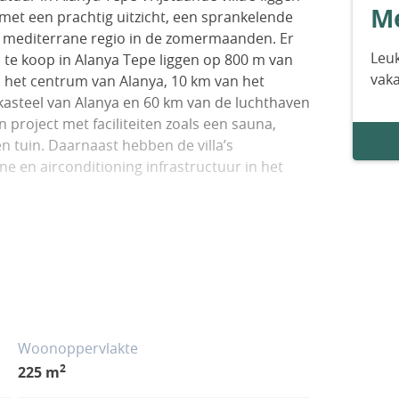
Me
met een prachtig uitzicht, een sprankelende
ire mediterrane regio in de zomermaanden. Er
Leuk
a’s te koop in Alanya Tepe liggen op 800 m van
vak
n het centrum van Alanya, 10 km van het
kasteel van Alanya en 60 km van de luchthaven
en project met faciliteiten zoals een sauna,
n tuin. Daarnaast hebben de villa’s
e en airconditioning infrastructuur in het
Woonoppervlakte
2
225 m