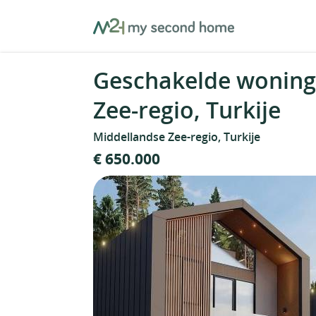
Skip
MySecondHome
to
content
Geschakelde woning
Zee-regio, Turkije
Middellandse Zee-regio, Turkije
€ 650.000