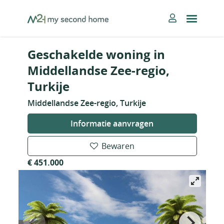
Skip
MySecondHome
to
content
Geschakelde woning in
Middellandse Zee-regio,
Turkije
Middellandse Zee-regio, Turkije
Informatie aanvragen
Bewaren
€ 451.000