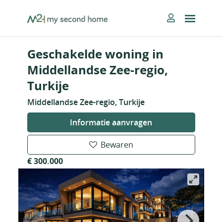
Skip
MySecondHome
to
content
Geschakelde woning in
Middellandse Zee-regio,
Turkije
Middellandse Zee-regio, Turkije
Informatie aanvragen
Bewaren
€ 300.000