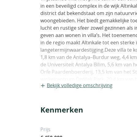
in een beveiligd complex in de wijk Altınk
district dat bekendstaat om zijn natuurv
woongebieden. Het biedt gemakkelijke toe
lucht en rustige sfeer zowel gezinnen als
geven aan wonen in villa’s. Het toeneme
in de regio maakt Altınkale tot een sterke
langetermijnwaardestijging.Deze villa te k
1,8 km van de Antalya–Burdur weg, 4,4 km
de Universiteit Antalya Bilim, 5,6 km van 
Orfe Paardenboerderij, 13,5 km van het St
winkelcentrum Özdilek Park, 20,4 km van h
Bekijk volledige omschrijving
winkelcentrum MarkAntalya, 23,6 km van K
Antalya.Het complex beschikt over een bu
basketbalveld, een prieel, een zwembad, e
Kenmerken
villa bestaat uit een woonkamer, een apa
en één en-suite badkamer, een kleedkame
tuinterras.De villa te koop is uitgerust 
Prijs
automatische rolluiken, een VRF-aircondi