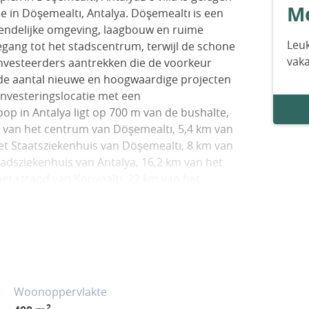
Me
ale in Döşemealtı, Antalya. Döşemealtı is een
riendelijke omgeving, laagbouw en ruime
Leuk
gang tot het stadscentrum, terwijl de schone
vak
 investeerders aantrekken die de voorkeur
nde aantal nieuwe en hoogwaardige projecten
 investeringslocatie met een
oop in Antalya ligt op 700 m van de bushalte,
 van het centrum van Döşemealtı, 5,4 km van
het Staatsziekenhuis van Döşemealtı, 8 km van
adsziekenhuis van Antalya, 16,2 km van het
et strand van Konyaaltı, 22 km van het
aleiçi en 32 km van de luchthaven van
itenparkeerplaats voor 2 voertuigen, een
en kinderspeelplaats en 24/7 beveiliging.De
rte keuken, vijf slaapkamers, twee badkamers
r, een wasruimte, één balkon en een ruim
met vloerverwarming, een open haard,
Woonoppervlakte
tioningsysteem in de woonkamer, Mitsubishi
2