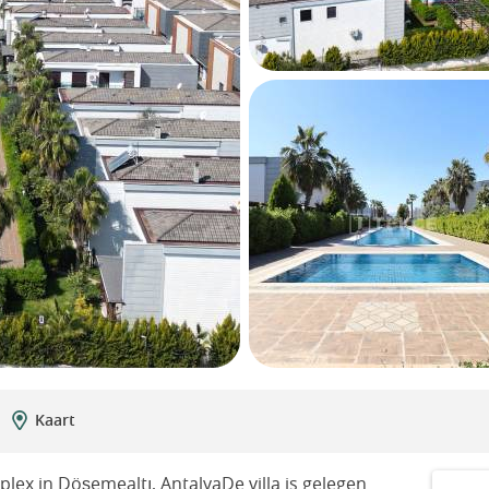
Kaart
plex in Döşemealtı, AntalyaDe villa is gelegen