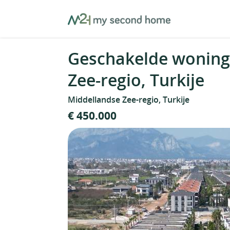
Skip
MySecondHome
to
content
Geschakelde woning
Zee-regio, Turkije
Middellandse Zee-regio, Turkije
€ 450.000