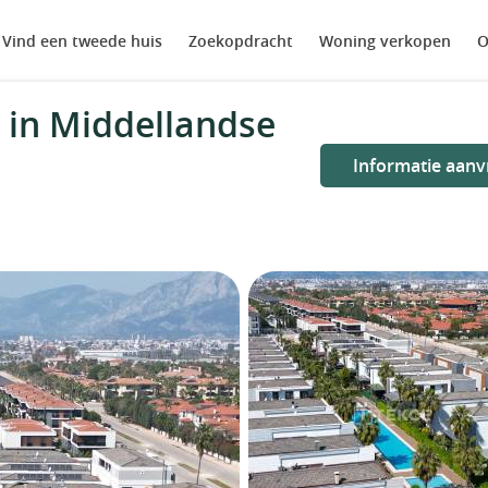
Vind een tweede huis
Zoekopdracht
Woning verkopen
O
 in Middellandse
Informatie aanv