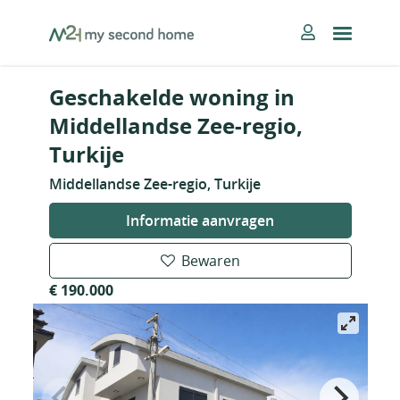
Skip
MySecondHome
to
content
Geschakelde woning in
Middellandse Zee-regio,
Turkije
Middellandse Zee-regio, Turkije
Informatie aanvragen
Bewaren
€ 190.000