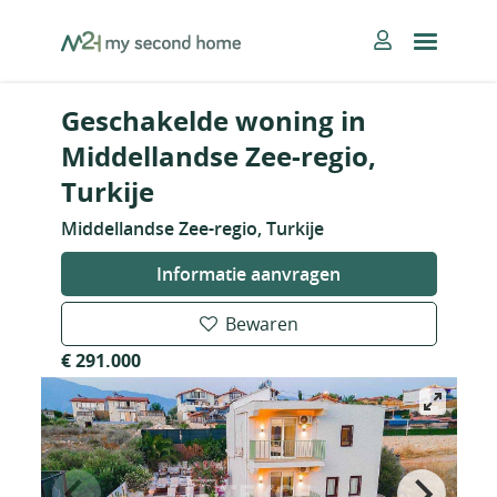
Skip
MySecondHome
to
content
Geschakelde woning in
Middellandse Zee-regio,
Turkije
Middellandse Zee-regio, Turkije
Informatie aanvragen
Bewaren
€ 291.000