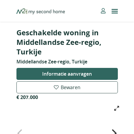
Skip
MySecondHome
to
content
Geschakelde woning in
Middellandse Zee-regio,
Turkije
Middellandse Zee-regio, Turkije
Informatie aanvragen
Bewaren
€ 207.000