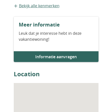
culturels proche de chez vous. Cette jolie
Geschakelde recreatiewoning
Bekijk alle kenmerken
maison spacieuses vous est proposé par
Inter-France – Sympa Immobilier. Specialist
Bouwvorm
de la vente immobilière depuis 1995.
Meer informatie
Bestaande bouw
Leuk dat je interesse hebt in deze
vakantiewoning!
Aantal badkamers
2
Informatie aanvragen
Location