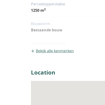
Perceeloppervlakte
2
1250 m
Bouwvorm
Bestaande bouw
Aantal slaapkamers
3
Bekijk alle kenmerken
Woningfaciliteiten
Airco
Location
Zwembad