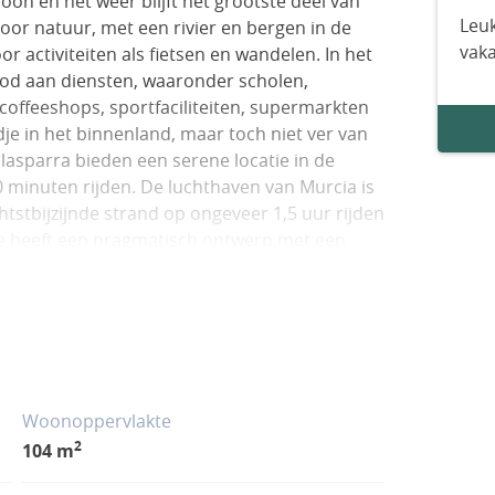
 en het weer blijft het grootste deel van
Leuk
oor natuur, met een rivier en bergen in de
vak
r activiteiten als fietsen en wandelen. In het
bod aan diensten, waaronder scholen,
coffeeshops, sportfaciliteiten, supermarkten
dje in het binnenland, maar toch niet ver van
lasparra bieden een serene locatie in de
 minuten rijden. De luchthaven van Murcia is
chtstbijzijnde strand op ongeveer 1,5 uur rijden
nje heeft een pragmatisch ontwerp met een
én verdieping en beschikken over royale
ene zones, terrassen en een zwembad. Binnen
asruimte en een gastentoilet naast de
n naadloos aan op de open keuken. Deze
kamers, elk met inbouw- of inloopkasten,
s. RMU-00165
Woonoppervlakte
2
104 m