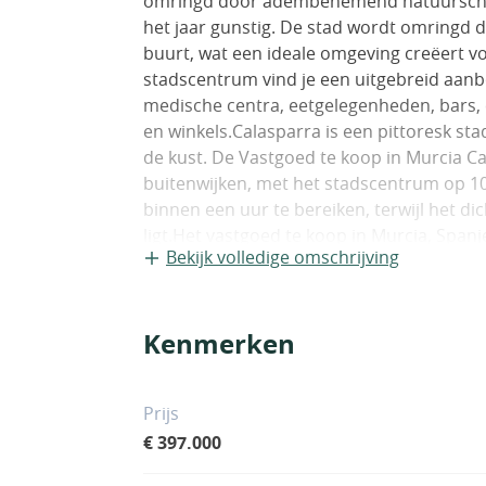
omringd door adembenemend natuurschoon
het jaar gunstig. De stad wordt omringd d
buurt, wat een ideale omgeving creëert voo
stadscentrum vind je een uitgebreid aan
medische centra, eetgelegenheden, bars, 
en winkels.Calasparra is een pittoresk sta
de kust. De Vastgoed te koop in Murcia Ca
buitenwijken, met het stadscentrum op 10
binnen een uur te bereiken, terwijl het di
ligt.Het vastgoed te koop in Murcia, Spa
Bekijk volledige omschrijving
mediterrane flair. Ze zijn verdeeld over é
buitenruimtes, waaronder weelderige gro
vind je handige voorzieningen zoals een w
Kenmerken
woonkamer. De ruime woonkamers sluite
Calasparra villa’s te koop hebben 3 slaap
waarbij de hoofdkamer het laatste type i
Prijs
€ 397.000