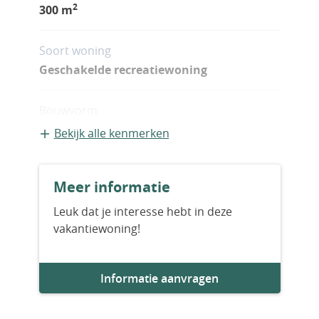
2
300 m
Soort woning
Geschakelde recreatiewoning
Bouwvorm
Bestaande bouw
Bekijk alle kenmerken
Bouwjaar
Meer informatie
2027
Leuk dat je interesse hebt in deze
vakantiewoning!
Aantal slaapkamers
3
Informatie aanvragen
Aantal badkamers
4