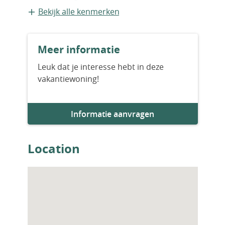
Exclusive Resort
Geschakelde recreatiewoning
Bekijk alle kenmerken
Bouwvorm
Meer informatie
Bestaande bouw
Leuk dat je interesse hebt in deze
vakantiewoning!
Aantal slaapkamers
3
Informatie aanvragen
Aantal badkamers
2
Location
Parkeervoorziening
1
Woningfaciliteiten
Open haard/sfeerhaard