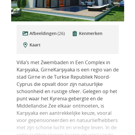
Afbeeldingen
(26)
Kenmerken
Kaart
Villa’s met Zwembaden in Een Complex in
Karşıyaka, GirneKarşıyaka is een regio van de
stad Girne in de Turkse Republiek Noord-
Cyprus die opvalt door zijn natuurlijke
schoonheid en rustige sfeer. Gelegen op het
punt waar het Kyrenia-gebergte en de
Middellandse Zee elkaar ontmoeten, is
Karşıyaka een aantrekkelijke keuze, vooral
voor gepensioneerden en natuurliefhebbers
met zijn schone lucht en vredige leven. In de
regio trekken stenen huizen en vrijstaande