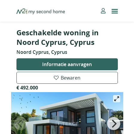
Skip
MySecondHome
to
content
Geschakelde woning in
Noord Cyprus, Cyprus
Noord Cyprus, Cyprus
Informatie aanvragen
Bewaren
€ 492.000