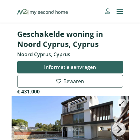
Skip
MySecondHome
to
content
Geschakelde woning in
Noord Cyprus, Cyprus
Noord Cyprus, Cyprus
Informatie aanvragen
Bewaren
€ 431.000