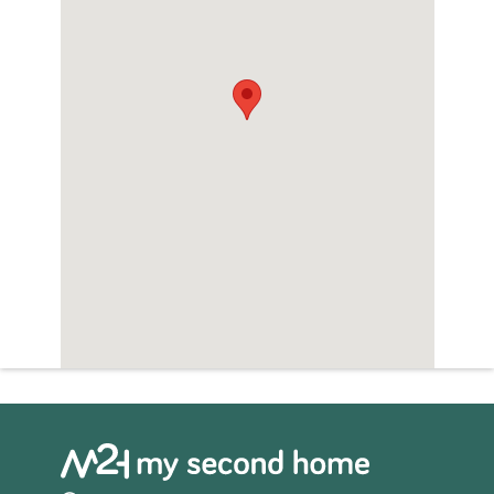
en-suite badkamer heeft directe toegang tot
het balkonterras met uitzicht op zee.
Slaapkamers, badkamers en keukens zijn
uitgerust met eerste-kwaliteit kasten. De
vloeren zijn gemaakt van moderne
keramische tegels, maar de villa’s hebben
ook veel voorzieningen die het comfort
verhogen, zoals centrale satelliettelevisie en
internet, en airconditioning. ECN-00192