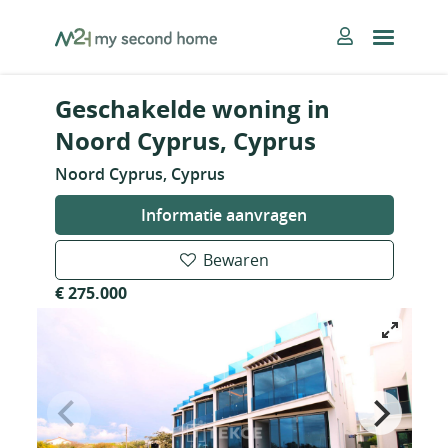
Skip
MySecondHome
to
content
Geschakelde woning in
Noord Cyprus, Cyprus
Noord Cyprus, Cyprus
Informatie aanvragen
Bewaren
€ 275.000