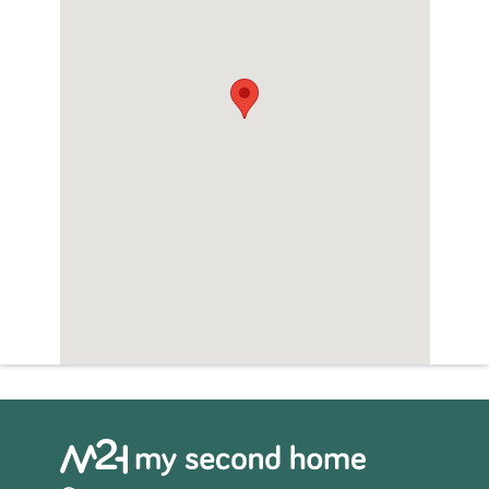
Open haard/sfeerhaard
Whirlpool
Zwembad