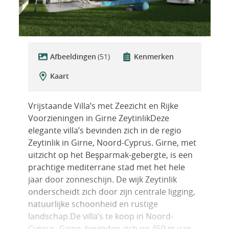
Afbeeldingen
(51)
Kenmerken
Kaart
Vrijstaande Villa’s met Zeezicht en Rijke
Voorzieningen in Girne ZeytinlikDeze
elegante villa’s bevinden zich in de regio
Zeytinlik in Girne, Noord-Cyprus. Girne, met
uitzicht op het Beşparmak-gebergte, is een
prachtige mediterrane stad met het hele
jaar door zonneschijn. De wijk Zeytinlik
onderscheidt zich door zijn centrale ligging,
natuurlijke schoonheid en rustige
landschap.De villa’s te koop in Noord-
Cyprus, Girne, bevinden zich op 450 m van