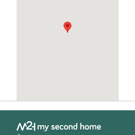
Open haard/sfeerhaard
Sauna
Whirlpool
Zwembad