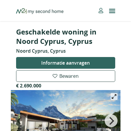
Skip
MySecondHome
to
content
Geschakelde woning in
Noord Cyprus, Cyprus
Noord Cyprus, Cyprus
Informatie aanvragen
Bewaren
€ 2.690.000